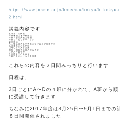
https://www.jaame.or.jp/koushuu/kokyu/k_kokyuu_
2.html
講義内容です
血液ガスの解釈
呼吸機能とその検査法
呼吸不全の病態と管理
呼吸リハビリテーション
酸素療法
人工呼吸器の基本構造と保守および医療ガス
気道確保と人工呼吸
NPPVとその管理法
開胸・開腹手術後の肺合併症
小児の呼吸管理
人工呼吸中のモニタ
呼吸不全における全身管理
これらの内容を２日間みっちりと行います
日程は、
2日ごとにA〜Dの４班に分かれて、A班から順
に受講して行きます
ちなみに2017年度は8月25日〜9月1日までの計
８日間開催されました