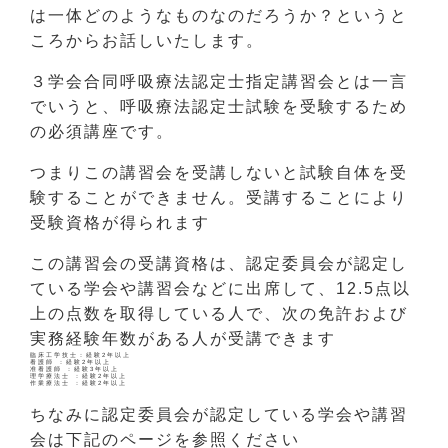
は一体どのようなものなのだろうか？というと
ころからお話しいたします。
３学会合同呼吸療法認定士指定講習会とは一言
でいうと、呼吸療法認定士試験を受験するため
の必須講座です。
つまりこの講習会を受講しないと試験自体を受
験することができません。受講することにより
受験資格が得られます
この講習会の受講資格は、認定委員会が認定し
ている学会や講習会などに出席して、12.5点以
上の点数を取得している人で、次の免許および
実務経験年数がある人が受講できます
臨床工学技士：経験2年以上
看護師 ：経験2年以上
准看護師 ：経験3年以上
理学療法士 ：経験2年以上
作業療法士 ：経験2年以上
ちなみに認定委員会が認定している学会や講習
会は下記のページを参照ください