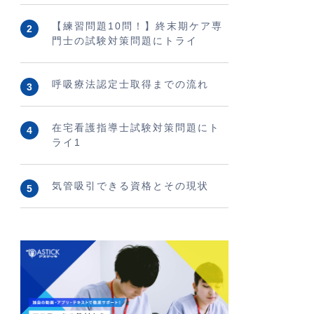
【練習問題10問！】終末期ケア専
門士の試験対策問題にトライ
呼吸療法認定士取得までの流れ
在宅看護指導士試験対策問題にト
ライ1
気管吸引できる資格とその現状