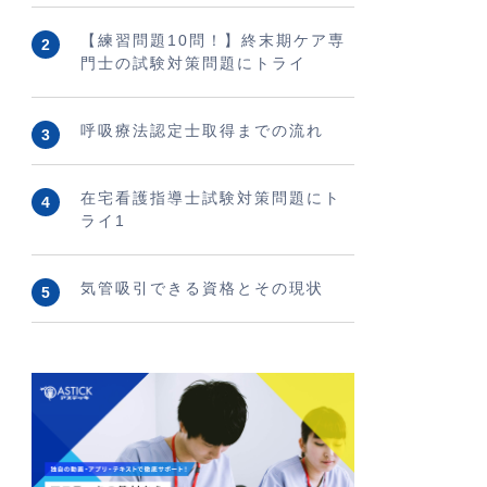
【練習問題10問！】終末期ケア専
門士の試験対策問題にトライ
呼吸療法認定士取得までの流れ
在宅看護指導士試験対策問題にト
ライ1
気管吸引できる資格とその現状