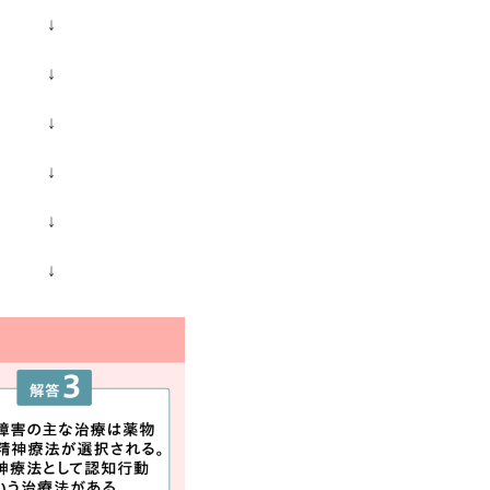
↓
↓
↓
↓
↓
↓