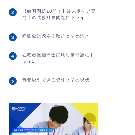
【練習問題10問！】終末期ケア専
門士の試験対策問題にトライ
呼吸療法認定士取得までの流れ
在宅看護指導士試験対策問題にト
ライ1
気管吸引できる資格とその現状