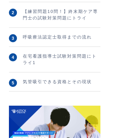
【練習問題10問！】終末期ケア専
門士の試験対策問題にトライ
呼吸療法認定士取得までの流れ
在宅看護指導士試験対策問題にト
ライ1
気管吸引できる資格とその現状