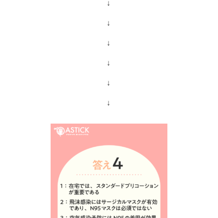
↓
↓
↓
↓
↓
↓