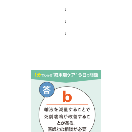
↓
↓
↓