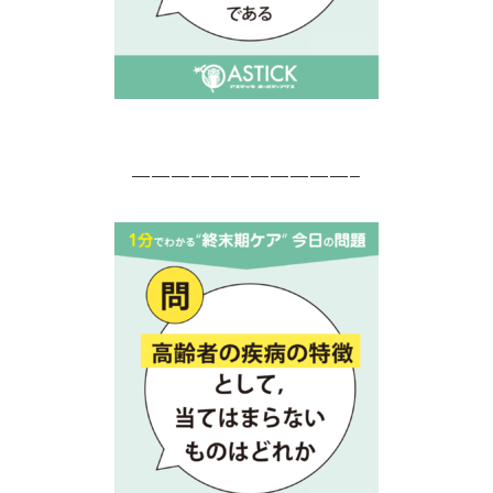
———————————–