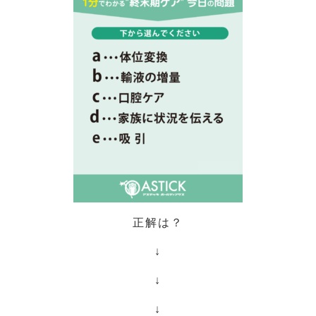
正解は？
↓
↓
↓