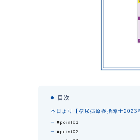
目次
本日より【糖尿病療養指導士202
■point01
■point02