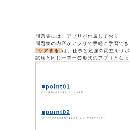
問題集には、アプリが付属しており
問題集の内容がアプリで手軽に学習でき
”ケアまる”
は、仕事と勉強の両立をサポ
試験と同じ一問一答形式のアプリとなっ
■point01
好きな時間に好きな場所でいつでも学習！
■point02
eラーニング講座と連動することで、さらに学習効率アップ！