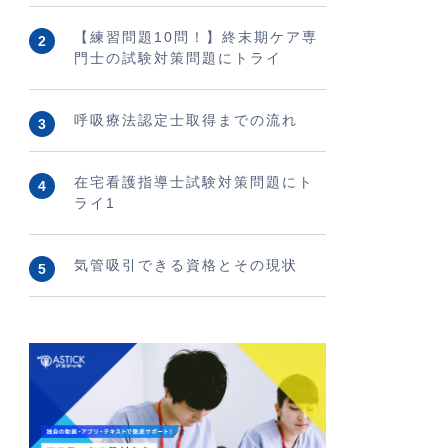
【練習問題10問！】終末期ケア専
門士の試験対策問題にトライ
呼吸療法認定士取得までの流れ
在宅看護指導士試験対策問題にト
ライ1
気管吸引できる資格とその現状