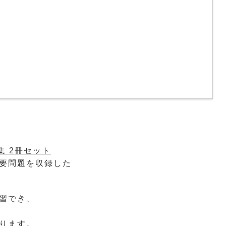
！
集 2冊セット
要問題を収録した
習でき、
ります。