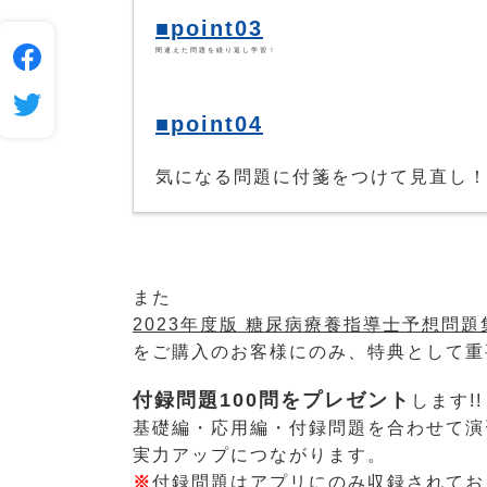
■point03
間違えた問題を繰り返し学習！
■point04
気になる問題に付箋をつけて見直し
また
2023年度版 糖尿病療養指導士予想問題
をご購⼊のお客様にのみ、特典として重
付録問題100問をプレゼント
します!!
基礎編・応⽤編・付録問題を合わせて演
実⼒アップにつながります。
※
付録問題はアプリにのみ収録されてお