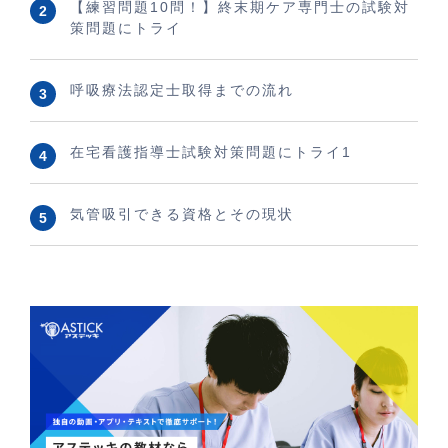
【練習問題10問！】終末期ケア専門士の試験対
策問題にトライ
呼吸療法認定士取得までの流れ
在宅看護指導士試験対策問題にトライ1
気管吸引できる資格とその現状