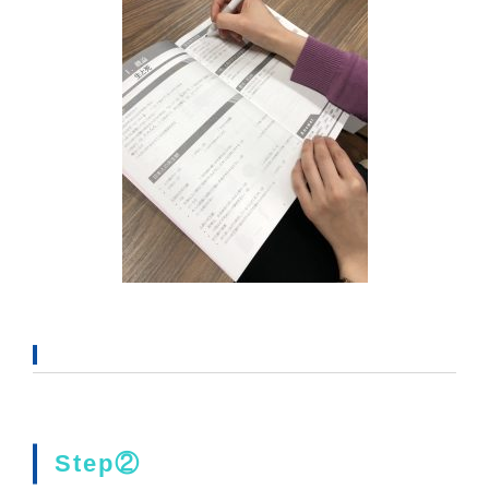
Step②