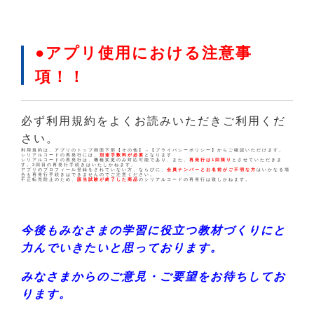
●アプリ使用における注意事
項！！
必ず利用規約をよくお読みいただきご利用くだ
さい。
利用規約は、アプリのトップ画面下部【その他】→【プライバシーポリシー】からご確認いただけます。
シリアルコードの再発行には、
別途手数料が必要
となります
シリアルコードの再発行は、機種変更のみ対応可能であり、また、
再発行は1回限り
とさせていただきま
す。2回目の再発行手続きはいたしかねます。
アプリのプロフィール登録をされていない方、ならびに、
会員ナンバーとお名前がご不明な方
はいかなる場
合も再発行手続きはできませんのでご注意ください。
不正転売防止のため、
該当試験が終了した商品
のシリアルコードの再発行は致しかねます。
今後もみなさまの学習に役立つ教材づくりにと
力んでいきたいと思っております。
みなさまからのご意見・ご要望をお待ちしてお
ります。