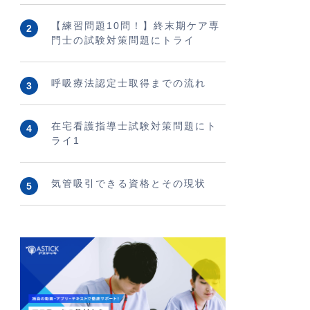
【練習問題10問！】終末期ケア専
門士の試験対策問題にトライ
呼吸療法認定士取得までの流れ
在宅看護指導士試験対策問題にト
ライ1
気管吸引できる資格とその現状