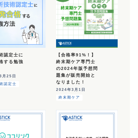
術認定士に
【合格率91%！】
格する勉強
終末期ケア専門士
の2024年版予想問
題集が販売開始と
年3月25日
なりました！
術認定士
2024年3月1日
終末期ケア